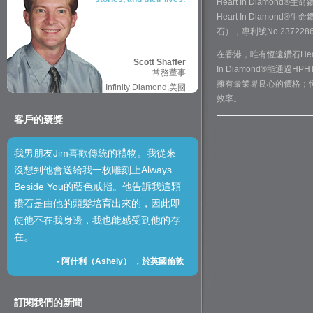
Heart In Diam
Heart In Diamond®
石），專利號No.2372286
在香港，唯有恆遠鑽石Hea
Scott Shaffer
In Diamond®能通過
常務董事
擁有最業界良心的價格；恆遠
Infinity Diamond,美國
效率。
客戶的褒獎
我男朋友Jim喜歡傳統的禮物。我從來
沒想到他會送給我一枚雕刻上Always
Beside You的藍色戒指。他告訴我這顆
鑽石是由他的頭髮培育出來的，因此即
使他不在我身邊，我也能感受到他的存
在。
-
阿什利（Ashely） ，於英國倫敦
訂閱我們的新聞