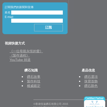
訂閱我們的新聞和宣傳
姓名:
E-mail:
視頻快捷方式
《一位母親永恆的愛》
《製作過程》
YouTube 頻道
鑽石知識
產品信息
鑽石故事
鑽石選項
製作科技
珠寶首飾
權威鑑定
鑽石顏色
©香港恆遠鑽石有限公司 2015