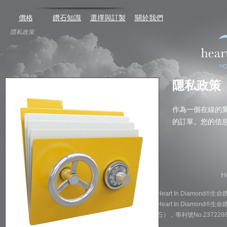
價格
鑽石知識
選擇與訂製
關於我們
隱私政策
隱私政策
作為一個在線的
的訂單。您的信
H
Heart In Diam
Heart In Diamond®
石），專利號No.2372286