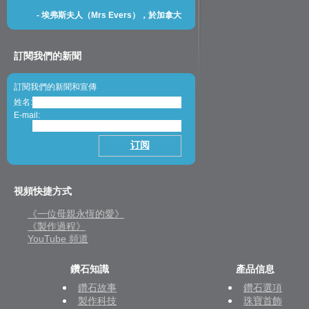
-
埃弗斯夫人（Mrs Evers），於加拿大
訂閱我們的新聞
訂閱我們的新聞和宣傳
姓名:
E-mail:
視頻快捷方式
《一位母親永恆的愛》
《製作過程》
YouTube 頻道
鑽石知識
產品信息
鑽石故事
鑽石選項
製作科技
珠寶首飾