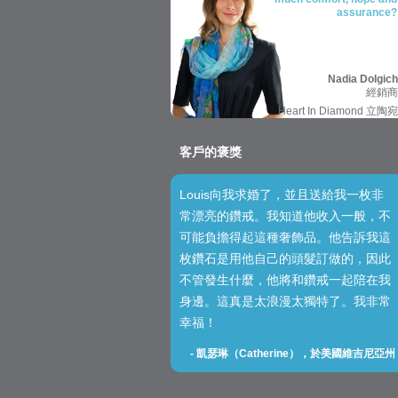
assurance?
Nadia Dolgich
經銷商
Heart In Diamond 立陶宛
客戶的褒獎
Louis向我求婚了，並且送給我一枚非
常漂亮的鑽戒。我知道他收入一般，不
可能負擔得起這種奢飾品。他告訴我這
枚鑽石是用他自己的頭髮訂做的，因此
不管發生什麼，他將和鑽戒一起陪在我
身邊。這真是太浪漫太獨特了。我非常
幸福！
-
凱瑟琳（Catherine），於美國維吉尼亞州