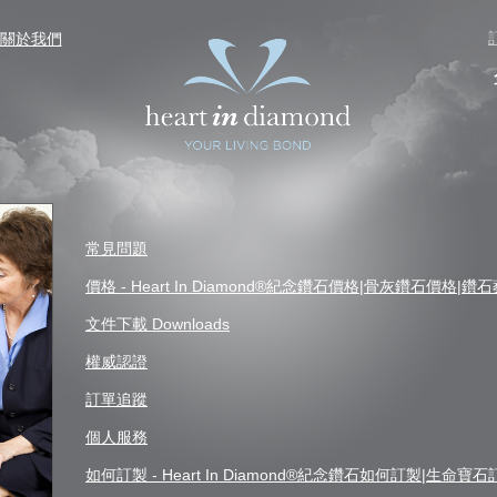
關於我們
常見問題
價格 - Heart In Diamond®紀念鑽石價格|骨灰鑽石價
文件下載 Downloads
權威認證
訂單追蹤
個人服務
如何訂製 - Heart In Diamond®紀念鑽石如何訂製|生