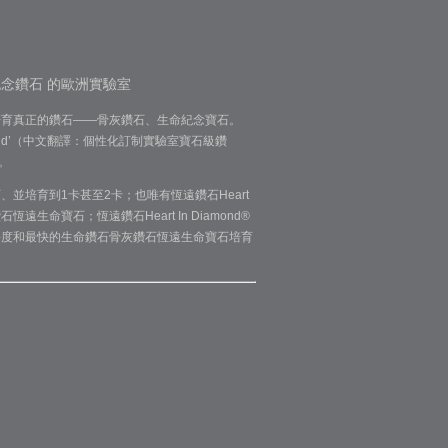
的白色紀念鑽石 的歐洲實驗室
取碳，培育真正的鑽石——骨灰鑽石、生命紀念寶石。
em diamond’（中文翻譯：個性化訂制實驗室寶石級鑽
8。
鑽石、並培育到1卡甚至2卡；也唯有恆遠鑽石Heart
遠生命寶石；恆遠鑽石Heart In Diamond®
的鑽石淨度和最快的生命鑽石骨灰鑽石恆遠生命寶石培育