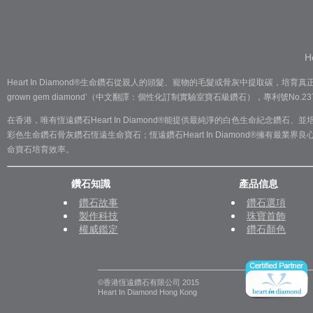
H
Heart In Diamond®生命鑽石從親人的頭髮、寵物的毛髮或骨灰中提取碳，培育真正的鑽石
grown gem diamond’（中文翻譯：個性化訂制實驗室寶石級鑽石），專利號No.23722
在香港，唯有恆遠鑽石Heart In Diamond®能提供最純淨的白色生命紀念鑽石、並培
彩色生命鑽石骨灰鑽石恆遠生命寶石；恆遠鑽石Heart In Diamond®擁有最業界良
命寶石培育效率。
鑽石知識
產品信息
鑽石故事
鑽石選項
製作科技
珠寶首飾
權威鑑定
鑽石顏色
©香港恆遠鑽石有限公司 2015
Heart In Diamond Hong Kong