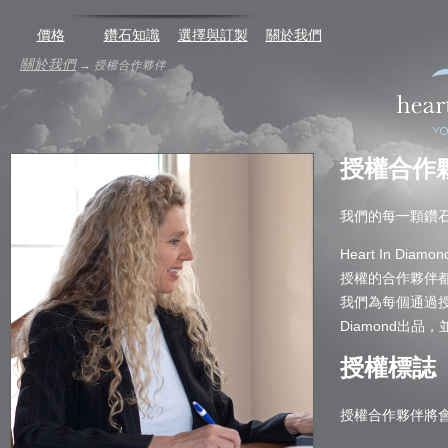
價格
鑽石知識
選擇與訂製
關於我們
關於我們
→
授權合作夥伴
授權合作
我們的每一顆鑽石都
Heart In 
授權的合作夥伴都通
我們為每個通過授
Diamond出
授權標誌
授權合作夥伴將