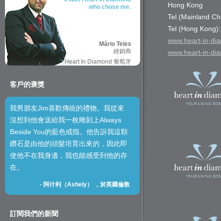
Hong Kong
who chose me.
Tel (Mainland Ch
Tel (Hong Kong)
www.heart-in-di
Mário Teles
經銷商
www.heart-in-di
Heart In Diamond 葡萄牙
客戶的褒獎
我男朋友Jim喜歡傳統的禮物。我從來
沒想到他會送給我一枚雕刻上Always
Beside You的藍色戒指。他告訴我這顆
鑽石是由他的頭髮培育出來的，因此即
使他不在我身邊，我也能感受到他的存
在。
-
阿什利（Ashely） ，於英國倫敦
訂閱我們的新聞