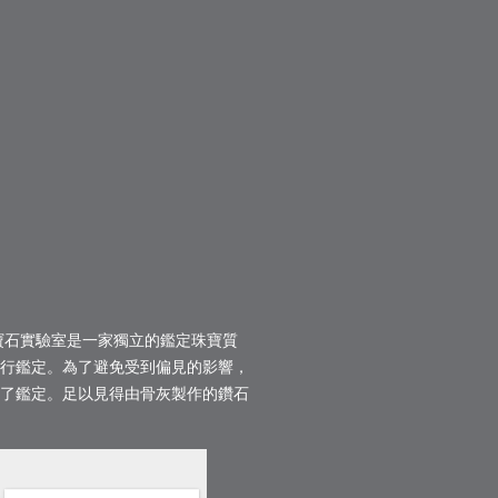
寶石實驗室是一家獨立的鑑定珠寶質
進行鑑定。為了避免受到偏見的影響，
過了鑑定。足以見得由骨灰製作的鑽石