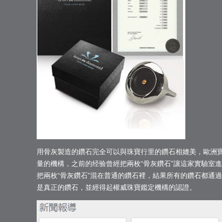
用骨灰製造的鑽石完全可以與珠寶行里的鑽石相媲美，歐洲
量的機構，之前的经验曾經把兩枚“骨灰鑽石”讓這家實驗室
把兩枚“骨灰鑽石”混在普通的鑽石裡，結果所有的鑽石都通
是真正的鑽石，並經得起權威珠寶鑑定機構的認證。