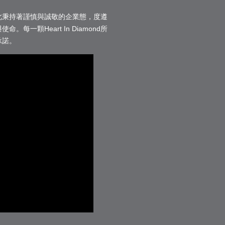
此秉持著謹慎與誠敬的企業態，度遵
一顆Heart In Diamond所
承諾。