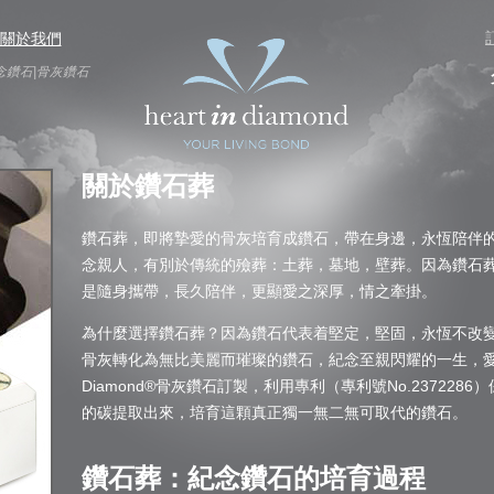
關於我們
葬|紀念鑽石|骨灰鑽石
關於鑽石葬
鑽石葬，即將摯愛的骨灰培育成鑽石，帶在身邊，永恆陪伴
念親人，有別於傳統的殮葬：土葬，墓地，壁葬。因為鑽石
是隨身攜帶，長久陪伴，更顯愛之深厚，情之牽掛。
為什麼選擇鑽石葬？因為鑽石代表着堅定，堅固，永恆不改
骨灰轉化為無比美麗而璀璨的鑽石，紀念至親閃耀的一生，愛如鑽
Diamond®骨灰鑽石訂製，利用專利（專利號No.237228
的碳提取出來，培育這顆真正獨一無二無可取代的鑽石。
鑽石葬：紀念鑽石的培育過程