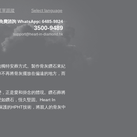
訂單跟蹤
Select language
免費諮詢 WhatsApp: 6485-9824
3500-9489
support@heart-in-diamond.hk
的獨特安葬方式。製作骨灰鑽石來紀
葬不再將骨灰擺放在偏遠的地方，而
變，正是愛和掛念的體現。鑽石葬將
石，恆久堅固。Heart In
6）保護的HPHT技術，將親人的骨灰中