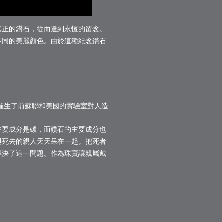
真正的鑽石，從而達到永恆的留念。
不同的美麗顏色。由於這種紀念鑽石
要催生了前蘇聯和美國的實驗室對人造
主要成分是碳，而鑽石的主要成分也
與死去的親人天天呆在一起。把死者
解決了這一問題。作為珠寶讓親屬戴
。