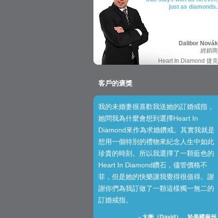
just as diamonds.
Dalibor Novák
經銷商
Heart In Diamond 捷克
客戶的褒獎
我的未婚妻很喜歡我送她的訂婚戒指，
她問我為什麼會想到選擇Heart In
Diamond來作為求婚鑽戒。其實我就是
想用一個特別的禮物來紀念人生中如此
珍貴的時刻。所以我選擇了一顆藍色的
Heart In Diamond鑽石，儘管價格不
菲，但是她的快樂讓我覺得很值得。謝
謝你們為我訂做了一顆這樣獨一無二的
訂婚戒指。
-
大衛（David），於美國麻州