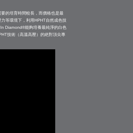
需要的培育時間較長，而價格也是最
力等環境下，利用HPHT自然成色技
n Diamond®能夠培養最純淨的白色
®是HPHT技術（高溫高壓）的絶對頂尖專