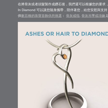
在將骨灰或者頭髮製作成鑽石後，我們還可以根據您的要求，將
In Diamond 可以讓您隨身攜帶，陪伴著您，給您安慰與
供
數百種的珠寶首飾供您挑選
：
骨灰戒指
,
骨灰吊墜或項鍊
,